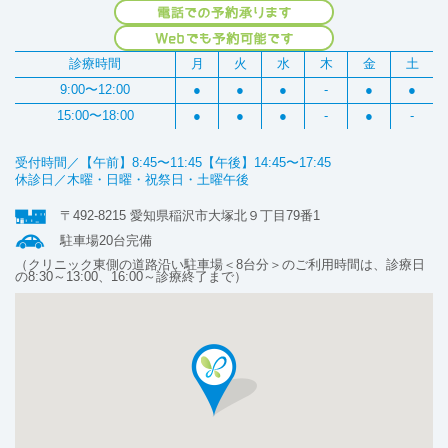
診療時間
月
火
水
木
金
土
9:00〜12:00
●
●
●
-
●
●
15:00〜18:00
●
●
●
-
●
-
受付時間／【午前】8:45〜11:45【午後】14:45〜17:45
休診日／木曜・日曜・祝祭日・土曜午後
〒492-8215 愛知県稲沢市大塚北９丁目79番1
駐車場20台完備
（クリニック東側の道路沿い駐車場＜8台分＞のご利用時間は、診療日
の8:30～13:00、16:00～診療終了まで）