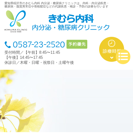
愛知県稲沢市のきむら内科 内分泌・糖尿病クリニックは、内科・内分泌疾患・
糖尿病・脂質異常症や骨粗鬆症などの代謝疾患・検診・予防の診療を行います
受付時間／【午前】8:45〜11:45
【午後】14:45〜17:45
休診日／木曜・日曜・祝祭日・土曜午後