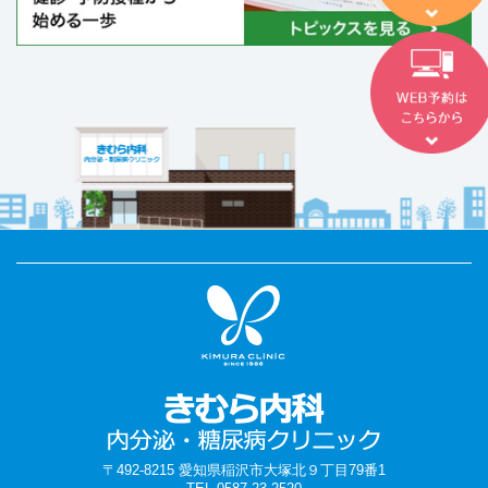
〒492-8215 愛知県稲沢市大塚北９丁目79番1