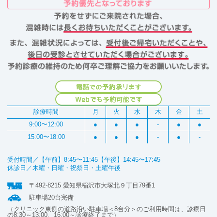
診療時間
月
火
水
木
金
土
9:00〜12:00
●
●
●
-
●
●
15:00〜18:00
●
●
●
-
●
-
受付時間／【午前】8:45〜11:45【午後】14:45〜17:45
休診日／木曜・日曜・祝祭日・土曜午後
〒492-8215 愛知県稲沢市大塚北９丁目79番1
駐車場20台完備
（クリニック東側の道路沿い駐車場＜8台分＞のご利用時間は、診療日
の8:30～13:00、16:00～診療終了まで）