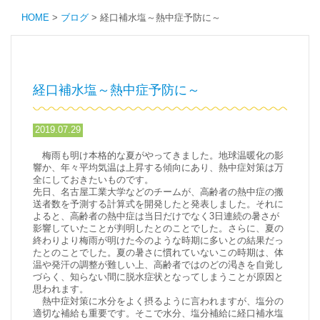
HOME
>
ブログ
>
経口補水塩～熱中症予防に～
経口補水塩～熱中症予防に～
2019.07.29
梅雨も明け本格的な夏がやってきました。地球温暖化の影
響か、年々平均気温は上昇する傾向にあり、熱中症対策は万
全にしておきたいものです。
先日、名古屋工業大学などのチームが、高齢者の熱中症の搬
送者数を予測する計算式を開発したと発表しました。それに
よると、高齢者の熱中症は当日だけでなく3日連続の暑さが
影響していたことが判明したとのことでした。さらに、夏の
終わりより梅雨が明けた今のような時期に多いとの結果だっ
たとのことでした。夏の暑さに慣れていないこの時期は、体
温や発汗の調整が難しい上、高齢者ではのどの渇きを自覚し
づらく、知らない間に脱水症状となってしまうことが原因と
思われます。
熱中症対策に水分をよく摂るように言われますが、塩分の
適切な補給も重要です。そこで水分、塩分補給に経口補水塩