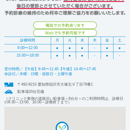
診療時間
月
火
水
木
金
土
9:00〜12:00
●
●
●
-
●
●
15:00〜18:00
●
●
●
-
●
-
受付時間／【午前】8:45〜11:45【午後】14:45〜17:45
休診日／木曜・日曜・祝祭日・土曜午後
〒492-8215 愛知県稲沢市大塚北９丁目79番1
駐車場20台完備
（クリニック東側の道路沿い駐車場＜8台分＞のご利用時間は、診療日
の8:30～13:00、16:00～診療終了まで）