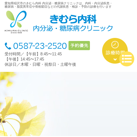
愛知県稲沢市のきむら内科 内分泌・糖尿病クリニックは、内科・内分泌疾患・
糖尿病・脂質異常症や骨粗鬆症などの代謝疾患・検診・予防の診療を行います
受付時間／【午前】8:45〜11:45
【午後】14:45〜17:45
休診日／木曜・日曜・祝祭日・土曜午後