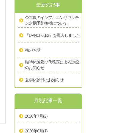
最新の記事
今年度のインフルエンザワクチ
ン定期予防接種について
「DPNCheck2」を導入しました
梅のお話
臨時休診及び代務医による診療
のお知らせ
夏季休診日のお知らせ
月別記事一覧
2026年7月
(2)
2026年6月
(1)