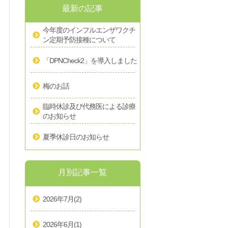
最新の記事
今年度のインフルエンザワクチ
ン定期予防接種について
「DPNCheck2」を導入しました
梅のお話
臨時休診及び代務医による診療
のお知らせ
夏季休診日のお知らせ
月別記事一覧
2026年7月
(2)
2026年6月
(1)