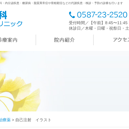
内科・内分泌疾患・糖尿病・脂質異常症や骨粗鬆症などの代謝疾患・検診・予防の診療を行います
受付時間／【午前】8:45〜11:4
休診日／木曜・日曜・祝祭日・
治療薬
>
自己注射 イラスト