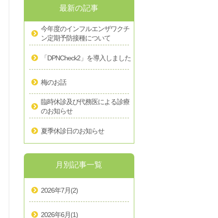
最新の記事
今年度のインフルエンザワクチ
ン定期予防接種について
「DPNCheck2」を導入しました
梅のお話
臨時休診及び代務医による診療
のお知らせ
夏季休診日のお知らせ
月別記事一覧
2026年7月
(2)
2026年6月
(1)