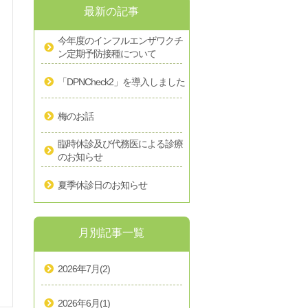
最新の記事
今年度のインフルエンザワクチ
ン定期予防接種について
「DPNCheck2」を導入しました
梅のお話
臨時休診及び代務医による診療
のお知らせ
夏季休診日のお知らせ
月別記事一覧
2026年7月
(2)
2026年6月
(1)