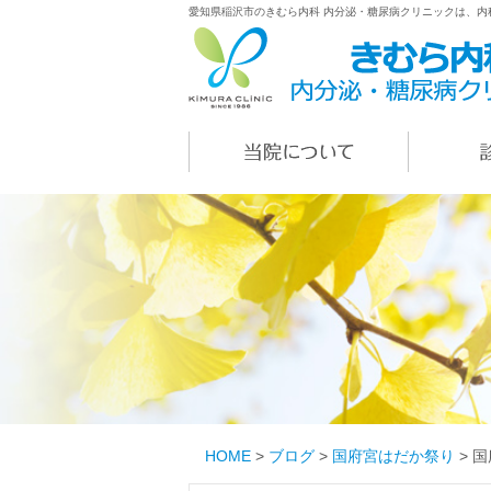
愛知県稲沢市のきむら内科 内分泌・糖尿病クリニックは、
HOME
>
ブログ
>
国府宮はだか祭り
>
国