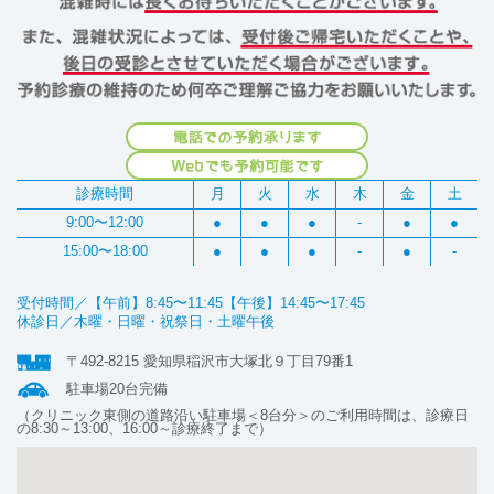
診療時間
月
火
水
木
金
土
9:00〜12:00
●
●
●
-
●
●
15:00〜18:00
●
●
●
-
●
-
受付時間／【午前】8:45〜11:45【午後】14:45〜17:45
休診日／木曜・日曜・祝祭日・土曜午後
〒492-8215 愛知県稲沢市大塚北９丁目79番1
駐車場20台完備
（クリニック東側の道路沿い駐車場＜8台分＞のご利用時間は、診療日
の8:30～13:00、16:00～診療終了まで）