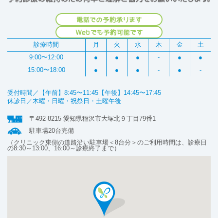
診療時間
月
火
水
木
金
土
9:00〜12:00
●
●
●
-
●
●
15:00〜18:00
●
●
●
-
●
-
受付時間／【午前】8:45〜11:45【午後】14:45〜17:45
休診日／木曜・日曜・祝祭日・土曜午後
〒492-8215 愛知県稲沢市大塚北９丁目79番1
駐車場20台完備
（クリニック東側の道路沿い駐車場＜8台分＞のご利用時間は、診療日
の8:30～13:00、16:00～診療終了まで）