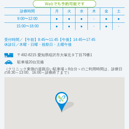
診療時間
月
火
水
木
金
土
9:00〜12:00
●
●
●
-
●
●
15:00〜18:00
●
●
●
-
●
-
受付時間／【午前】8:45〜11:45【午後】14:45〜17:45
休診日／木曜・日曜・祝祭日・土曜午後
〒492-8215 愛知県稲沢市大塚北９丁目79番1
駐車場20台完備
（クリニック東側の道路沿い駐車場＜8台分＞のご利用時間は、診療日
の8:30～13:00、16:00～診療終了まで）