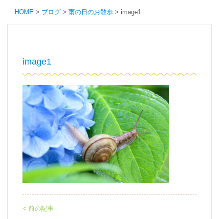
HOME
>
ブログ
>
雨の日のお散歩
>
image1
image1
< 前の記事