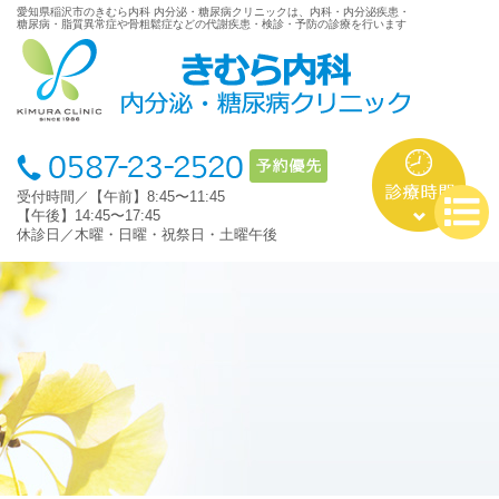
愛知県稲沢市のきむら内科 内分泌・糖尿病クリニックは、内科・内分泌疾患・
糖尿病・脂質異常症や骨粗鬆症などの代謝疾患・検診・予防の診療を行います
受付時間／【午前】8:45〜11:45
【午後】14:45〜17:45
休診日／木曜・日曜・祝祭日・土曜午後