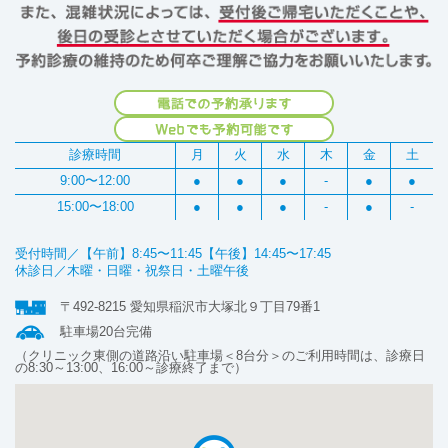
診療時間
月
火
水
木
金
土
9:00〜12:00
●
●
●
-
●
●
15:00〜18:00
●
●
●
-
●
-
受付時間／【午前】8:45〜11:45【午後】14:45〜17:45
休診日／木曜・日曜・祝祭日・土曜午後
〒492-8215 愛知県稲沢市大塚北９丁目79番1
駐車場20台完備
（クリニック東側の道路沿い駐車場＜8台分＞のご利用時間は、診療日
の8:30～13:00、16:00～診療終了まで）