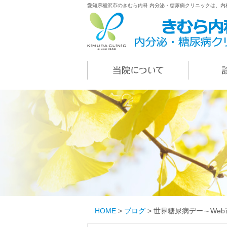
愛知県稲沢市のきむら内科 内分泌・糖尿病クリニックは、
HOME
>
ブログ
>
世界糖尿病デー～We