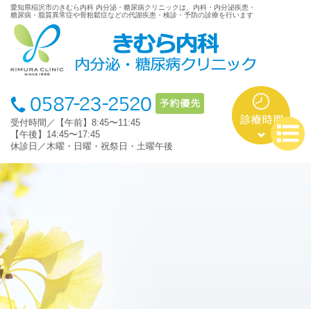
愛知県稲沢市のきむら内科 内分泌・糖尿病クリニックは、内科・内分泌疾患・
糖尿病・脂質異常症や骨粗鬆症などの代謝疾患・検診・予防の診療を行います
受付時間／【午前】8:45〜11:45
【午後】14:45〜17:45
休診日／木曜・日曜・祝祭日・土曜午後