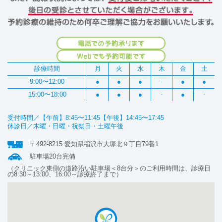
診療時間
月
火
水
木
金
土
9:00〜12:00
●
●
●
-
●
●
15:00〜18:00
●
●
●
-
●
-
受付時間／【午前】8:45〜11:45【午後】14:45〜17:45
休診日／木曜・日曜・祝祭日・土曜午後
〒492-8215 愛知県稲沢市大塚北９丁目79番1
駐車場20台完備
（クリニック東側の道路沿い駐車場＜8台分＞のご利用時間は、診療日
の8:30～13:00、16:00～診療終了まで）